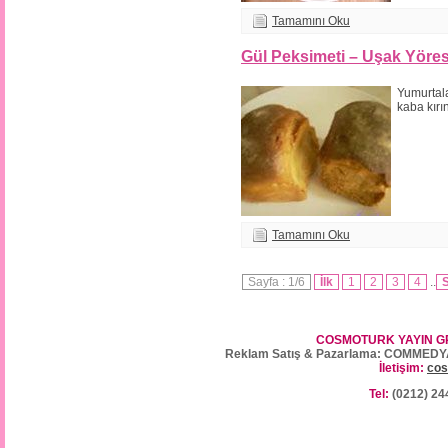
Tamamını Oku
Gül Peksimeti – Uşak Yöres
Yumurtala
kaba kırın
Tamamını Oku
Sayfa : 1/6
İlk
1
2
3
4
..
S
COSMOTURK YAYIN G
Reklam Satış & Pazarlama: COMMEDY
İletişim:
cos
Tel:
(0212) 24