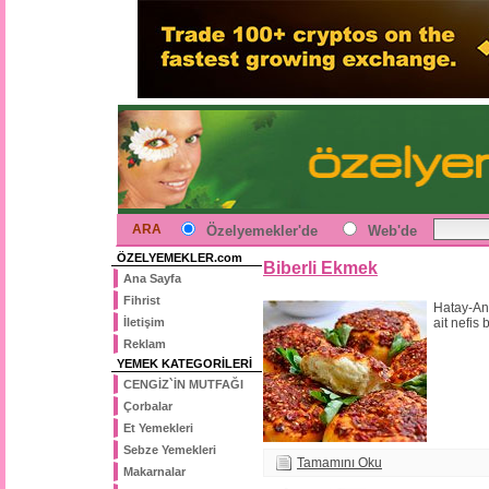
ARA
Özelyemekler'de
Web'de
ÖZELYEMEKLER.com
Biberli Ekmek
Ana Sayfa
Fihrist
Hatay-An
İletişim
ait nefis b
Reklam
YEMEK KATEGORİLERİ
CENGİZ`İN MUTFAĞI
Çorbalar
Et Yemekleri
Sebze Yemekleri
Tamamını Oku
Makarnalar