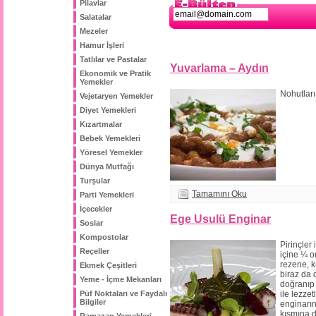
Pilavlar
Salatalar
Mezeler
Hamur İşleri
Tatlılar ve Pastalar
Yuvarlama – Aydın
Ekonomik ve Pratik
Yemekler
Nohutları
Vejetaryen Yemekler
Diyet Yemekleri
Kızartmalar
Bebek Yemekleri
Yöresel Yemekler
Dünya Mutfağı
Turşular
Tamamını Oku
Parti Yemekleri
İçecekler
Ege Usulü Enginar
Soslar
Kompostolar
Pirinçler 
Reçeller
içine ¼ 
rezene, 
Ekmek Çeşitleri
biraz da 
Yeme - İçme Mekanları
doğranıp 
Püf Noktaları ve Faydalı
ile lezzet
Bilgiler
enginarı
kısmına d