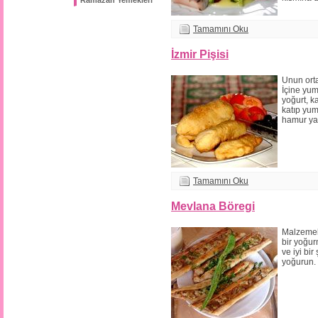
Ramazan Yemekleri
Tamamını Oku
İzmir Pişisi
Unun orta
İçine yum
yoğurt, k
katıp yum
hamur ya
Tamamını Oku
Mevlana Böregi
Malzemel
bir yoğur
ve iyi bir
yoğurun.