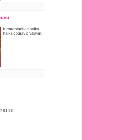
ması
Kırmızıbiberleri halka
halka doğrayıp yıkayın.
7 01 93