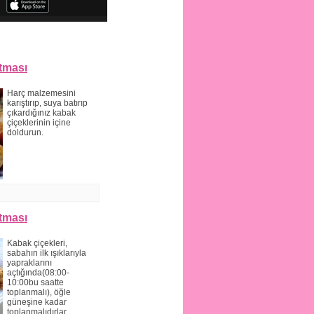
tması
Harç malzemesini
karıştırıp, suya batırıp
çıkardığınız kabak
çiçeklerinin içine
doldurun.
tması
Kabak çiçekleri,
sabahın ilk ışıklarıyla
yapraklarını
açtığında(08:00-
10:00bu saatte
toplanmalı), öğle
güneşine kadar
toplanmalıdırlar.