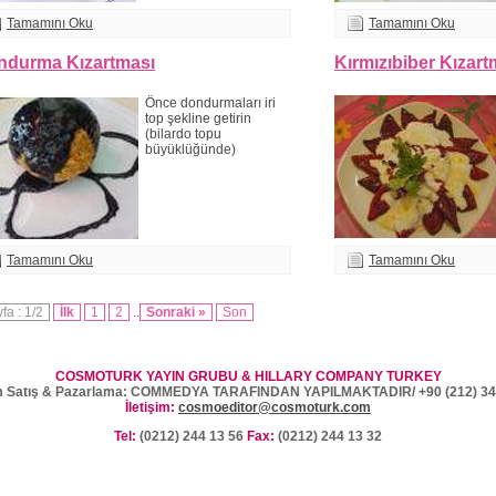
Tamamını Oku
Tamamını Oku
ndurma Kızartması
Kırmızıbiber Kızart
Önce dondurmaları iri
top şekline getirin
(bilardo topu
büyüklüğünde)
Tamamını Oku
Tamamını Oku
fa : 1/2
İlk
1
2
..
Sonraki »
Son
COSMOTURK YAYIN GRUBU & HILLARY COMPANY TURKEY
 Satış & Pazarlama: COMMEDYA TARAFINDAN YAPILMAKTADIR/ +90 (212) 34
İletişim:
cosmoeditor@cosmoturk.com
Tel:
(0212) 244 13 56
Fax:
(0212) 244 13 32