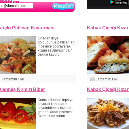
Kaydol
uçlu Patlıcan Kavurması
Kabak Çiçeği Kızar
Ortadan ikiye
böldüğünüz patlıcanları
ince ince doğrayarak
kızgın zeytinyağında 4
dakika kavurun.
Tamamını Oku
Tamamını Oku
lenmiş Kırmızı Biber
Kabak Çiçeği Kızar
Kırmızıbiberleri tepsiye
koyarak kabuklarını
soyulabilecek kıvama
gelene kadar pişirmek
üzere fırına sürün.