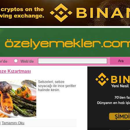
r'de
Web'de
ze Kızartması
Sebzeleri, sebze
soyacağı ile ince şeritler
halinde kesin.
Tamamını Oku