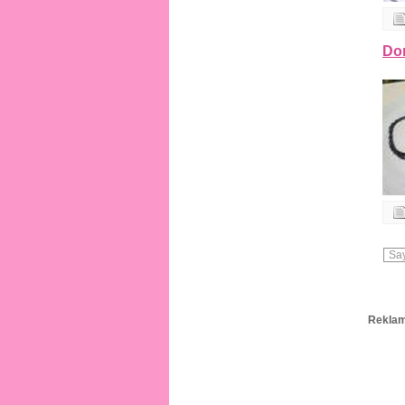
Do
Say
Reklam