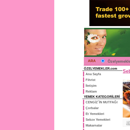
ARA
Özelyemekle
ÖZELYEMEKLER.com
Seb
Ana Sayfa
Fihrist
İletişim
Reklam
YEMEK KATEGORİLERİ
CENGİZ`İN MUTFAĞI
Çorbalar
Et Yemekleri
Sebze Yemekleri
Makarnalar