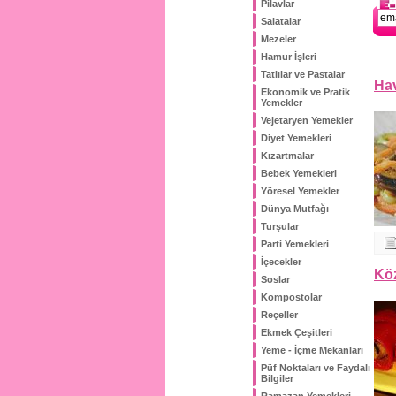
Pilavlar
Salatalar
Mezeler
Hamur İşleri
Tatlılar ve Pastalar
Hav
Ekonomik ve Pratik
Yemekler
Vejetaryen Yemekler
Diyet Yemekleri
Kızartmalar
Bebek Yemekleri
Yöresel Yemekler
Dünya Mutfağı
Turşular
Parti Yemekleri
İçecekler
Köz
Soslar
Kompostolar
Reçeller
Ekmek Çeşitleri
Yeme - İçme Mekanları
Püf Noktaları ve Faydalı
Bilgiler