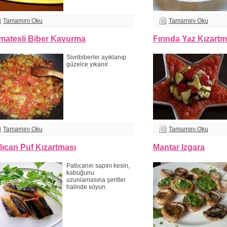
Tamamını Oku
Tamamını Oku
matesli Biber Kavurma
Fırında Yaz Kızartm
Sivribiberler ayıklanıp
güzelce yıkanır.
Tamamını Oku
Tamamını Oku
lıcan Puf Kızartması
Mantar Izgara
Patlıcanın sapını kesin,
kabuğunu
uzunlamasına şeritler
halinde soyun.