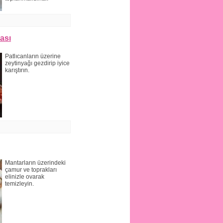
ası
Patlıcanların üzerine
zeytinyağı gezdirip iyice
karıştırın.
Mantarların üzerindeki
çamur ve toprakları
elinizle ovarak
temizleyin.