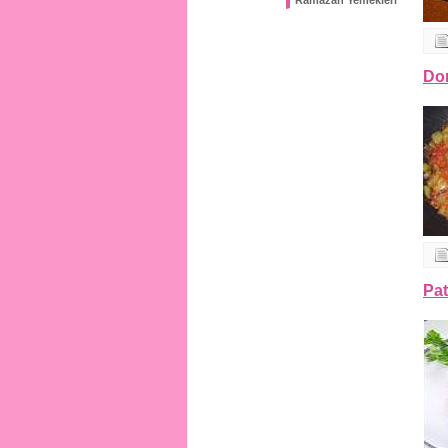
Ramazan Yemekleri
Do
Pat