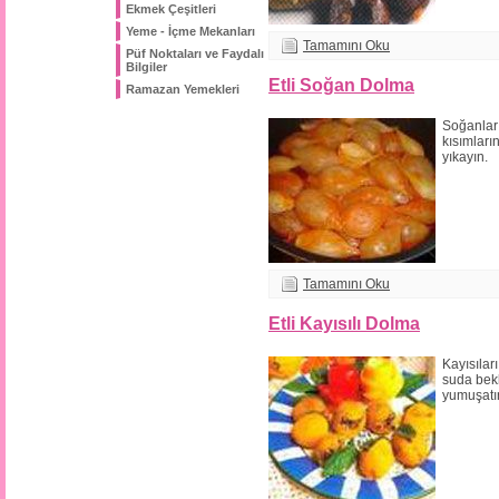
Ekmek Çeşitleri
Yeme - İçme Mekanları
Tamamını Oku
Püf Noktaları ve Faydalı
Bilgiler
Etli Soğan Dolma
Ramazan Yemekleri
Soğanlar
kısımları
yıkayın.
Tamamını Oku
Etli Kayısılı Dolma
Kayısıla
suda bek
yumuşatı