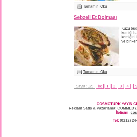
Tamamını Oku
Sebzeli Et Dolması
Kuzu bud
kemiği ha
kemiğini 
ve bir ke
Tamamını Oku
Sayfa : 1/5
İlk
1
2
3
4
..
S
COSMOTURK YAYIN G
Reklam Satış & Pazarlama: COMMEDY
İletişim:
cos
Tel:
(0212) 24