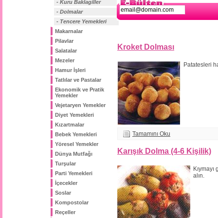
- Kuru Baklagiller
- Dolmalar
- Tencere Yemekleri
Makarnalar
Pilavlar
Kroket Dolması
Salatalar
Mezeler
Patatesleri h
Hamur İşleri
Tatlılar ve Pastalar
Ekonomik ve Pratik
Yemekler
Vejetaryen Yemekler
Diyet Yemekleri
Kızartmalar
Tamamını Oku
Bebek Yemekleri
Yöresel Yemekler
Karışık Dolma (4-6 Kişilik)
Dünya Mutfağı
Turşular
Kıymayı g
Parti Yemekleri
alın.
İçecekler
Soslar
Kompostolar
Reçeller