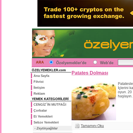
ARA
Özelyemekler'de
Web'de
ÖZELYEMEKLER.com
Patates Dolması
Ana Sayfa
Fihrist
Patatesle
İletişim
İçlerini k
oyun. 20
Reklam
haşlayın.
YEMEK KATEGORİLERİ
CENGİZ`İN MUTFAĞI
Çorbalar
Et Yemekleri
Sebze Yemekleri
Tamamını Oku
- Zeytinyağlılar