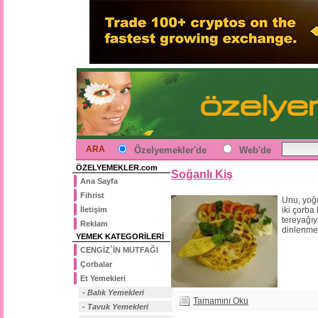
ARA
Özelyemekler'de
Web'de
ÖZELYEMEKLER.com
Soğanlı Kiş
Ana Sayfa
Fihrist
Unu, yoğu
İletişim
iki çorba 
tereyağı
Reklam
dinlenmey
YEMEK KATEGORİLERİ
CENGİZ`İN MUTFAĞI
Çorbalar
Et Yemekleri
- Balık Yemekleri
Tamamını Oku
- Tavuk Yemekleri