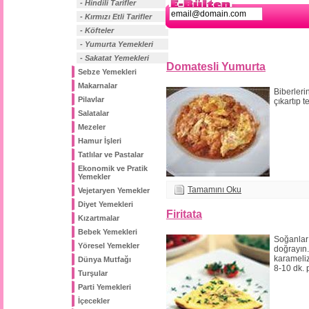
- Hindili Tarifler
- Kırmızı Etli Tarifler
- Köfteler
- Yumurta Yemekleri
- Sakatat Yemekleri
Domatesli Yumurta
Sebze Yemekleri
Makarnalar
Biberleri
Pilavlar
çıkartıp t
Salatalar
Mezeler
Hamur İşleri
Tatlılar ve Pastalar
Ekonomik ve Pratik
Yemekler
Tamamını Oku
Vejetaryen Yemekler
Diyet Yemekleri
Firitata
Kızartmalar
Bebek Yemekleri
Soğanları
Yöresel Yemekler
doğrayın
karameli
Dünya Mutfağı
8-10 dk. p
Turşular
Parti Yemekleri
İçecekler