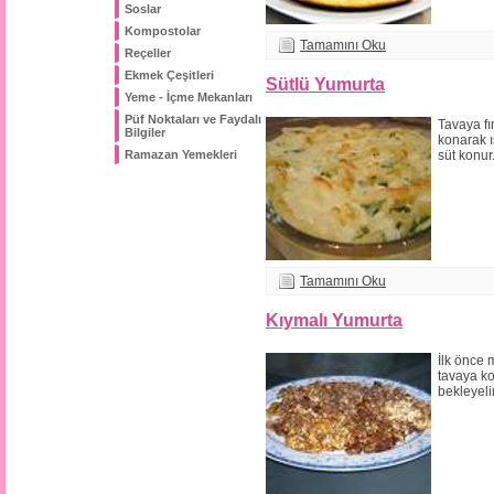
Soslar
Kompostolar
Tamamını Oku
Reçeller
Ekmek Çeşitleri
Sütlü Yumurta
Yeme - İçme Mekanları
Püf Noktaları ve Faydalı
Tavaya fı
Bilgiler
konarak ıs
Ramazan Yemekleri
süt konur
Tamamını Oku
Kıymalı Yumurta
İlk önce 
tavaya k
bekleyeli