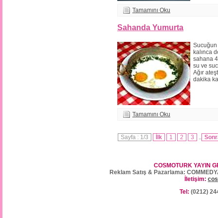
Tamamını Oku
Sahanda Yumurta
Sucuğun 
kalınca d
sahana 4
su ve suc
Ağır ateşt
dakika ka
Tamamını Oku
Sayfa : 1/3
İlk
1
2
3
..
Sonr
COSMOTURK YAYIN G
Reklam Satış & Pazarlama: COMMEDY
İletişim:
cos
Tel:
(0212) 24