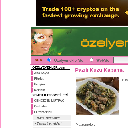
ARA
Özelyemekler'de
Web'de
ÖZELYEMEKLER.com
Pazılı Kuzu Kapama
Ana Sayfa
Fihrist
Terey
İletişim
Reklam
YEMEK KATEGORİLERİ
CENGİZ`İN MUTFAĞI
Çorbalar
Et Yemekleri
- Balık Yemekleri
- Tavuk Yemekleri
Malzemeler: