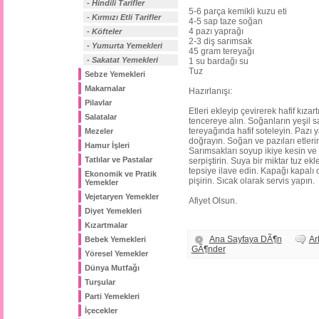
- Hindili Tarifler
5-6 parça kemikli kuzu eti
- Kırmızı Etli Tarifler
4-5 sap taze soğan
4 pazı yaprağı
- Köfteler
2-3 diş sarımsak
- Yumurta Yemekleri
45 gram tereyağı
- Sakatat Yemekleri
1 su bardağı su
Tuz
Sebze Yemekleri
Makarnalar
Hazırlanışı:
Pilavlar
Etleri ekleyip çevirerek hafif kızar
Salatalar
tencereye alın. Soğanların yeşil sa
tereyağında hafif soteleyin. Pazı yap
Mezeler
doğrayın. Soğan ve pazıları etleri
Hamur İşleri
Sarımsakları soyup ikiye kesin ve 
Tatlılar ve Pastalar
serpiştirin. Suya bir miktar tuz ekle
tepsiye ilave edin. Kapağı kapalı 
Ekonomik ve Pratik
pişirin. Sıcak olarak servis yapın.
Yemekler
Vejetaryen Yemekler
Afiyet Olsun.
Diyet Yemekleri
Kızartmalar
Ana Sayfaya DÃ¶n
A
Bebek Yemekleri
GÃ¶nder
Yöresel Yemekler
Dünya Mutfağı
Turşular
Parti Yemekleri
İçecekler