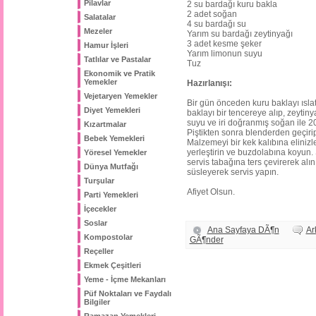
Pilavlar
2 su bardağı kuru bakla
2 adet soğan
Salatalar
4 su bardağı su
Mezeler
Yarım su bardağı zeytinyağı
3 adet kesme şeker
Hamur İşleri
Yarım limonun suyu
Tatlılar ve Pastalar
Tuz
Ekonomik ve Pratik
Yemekler
Hazırlanışı:
Vejetaryen Yemekler
Bir gün önceden kuru baklayı ıslatı
Diyet Yemekleri
baklayı bir tencereye alıp, zeytiny
suyu ve iri doğranmış soğan ile 20
Kızartmalar
Piştikten sonra blenderden geçirip
Bebek Yemekleri
Malzemeyi bir kek kalıbına elinizl
yerleştirin ve buzdolabına koyun. 
Yöresel Yemekler
servis tabağına ters çevirerek alı
Dünya Mutfağı
süsleyerek servis yapın.
Turşular
Afiyet Olsun.
Parti Yemekleri
İçecekler
Soslar
Ana Sayfaya DÃ¶n
A
Kompostolar
GÃ¶nder
Reçeller
Ekmek Çeşitleri
Yeme - İçme Mekanları
Püf Noktaları ve Faydalı
Bilgiler