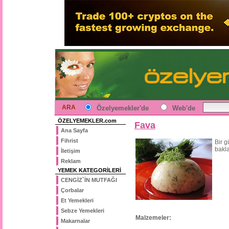
ARA
Özelyemekler'de
Web'de
ÖZELYEMEKLER.com
Fava
Ana Sayfa
Fihrist
Bir 
bakla
İletişim
Reklam
YEMEK KATEGORİLERİ
CENGİZ`İN MUTFAĞI
Çorbalar
Et Yemekleri
Sebze Yemekleri
Malzemeler:
Makarnalar