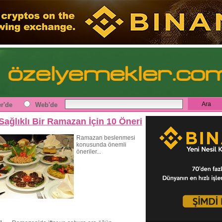
r'de
Web'de
Sağlıklı Bir Ramazan İçin 10 Öneri
Ramazan beslenmesi
konusunda önemli
öneriler...