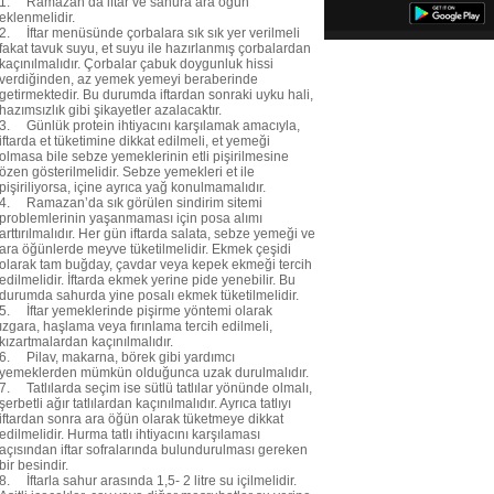
1. Ramazan’da iftar ve sahura ara öğün
eklenmelidir.
2. İftar menüsünde çorbalara sık sık yer verilmeli
fakat tavuk suyu, et suyu ile hazırlanmış çorbalardan
kaçınılmalıdır. Çorbalar çabuk doygunluk hissi
verdiğinden, az yemek yemeyi beraberinde
getirmektedir. Bu durumda iftardan sonraki uyku hali,
hazımsızlık gibi şikayetler azalacaktır.
3. Günlük protein ihtiyacını karşılamak amacıyla,
iftarda et tüketimine dikkat edilmeli, et yemeği
olmasa bile sebze yemeklerinin etli pişirilmesine
özen gösterilmelidir. Sebze yemekleri et ile
pişiriliyorsa, içine ayrıca yağ konulmamalıdır.
4. Ramazan’da sık görülen sindirim sitemi
problemlerinin yaşanmaması için posa alımı
arttırılmalıdır. Her gün iftarda salata, sebze yemeği ve
ara öğünlerde meyve tüketilmelidir. Ekmek çeşidi
olarak tam buğday, çavdar veya kepek ekmeği tercih
edilmelidir. İftarda ekmek yerine pide yenebilir. Bu
durumda sahurda yine posalı ekmek tüketilmelidir.
5. İftar yemeklerinde pişirme yöntemi olarak
ızgara, haşlama veya fırınlama tercih edilmeli,
kızartmalardan kaçınılmalıdır.
6. Pilav, makarna, börek gibi yardımcı
yemeklerden mümkün olduğunca uzak durulmalıdır.
7. Tatlılarda seçim ise sütlü tatlılar yönünde olmalı,
şerbetli ağır tatlılardan kaçınılmalıdır. Ayrıca tatlıyı
iftardan sonra ara öğün olarak tüketmeye dikkat
edilmelidir. Hurma tatlı ihtiyacını karşılaması
açısından iftar sofralarında bulundurulması gereken
bir besindir.
8. İftarla sahur arasında 1,5- 2 litre su içilmelidir.