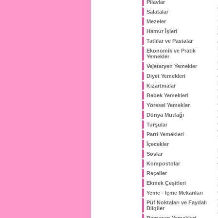
Pilavlar
Salatalar
Mezeler
Hamur İşleri
Tatlılar ve Pastalar
Ekonomik ve Pratik
Yemekler
Vejetaryen Yemekler
Diyet Yemekleri
Kızartmalar
Bebek Yemekleri
Yöresel Yemekler
Dünya Mutfağı
Turşular
Parti Yemekleri
İçecekler
Soslar
Kompostolar
Reçeller
Ekmek Çeşitleri
Yeme - İçme Mekanları
Püf Noktaları ve Faydalı
Bilgiler