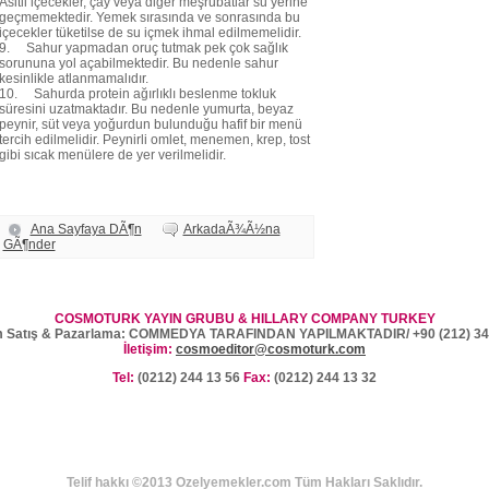
Asitli içecekler, çay veya diğer meşrubatlar su yerine
geçmemektedir. Yemek sırasında ve sonrasında bu
içecekler tüketilse de su içmek ihmal edilmemelidir.
9. Sahur yapmadan oruç tutmak pek çok sağlık
sorununa yol açabilmektedir. Bu nedenle sahur
kesinlikle atlanmamalıdır.
10. Sahurda protein ağırlıklı beslenme tokluk
süresini uzatmaktadır. Bu nedenle yumurta, beyaz
peynir, süt veya yoğurdun bulunduğu hafif bir menü
tercih edilmelidir. Peynirli omlet, menemen, krep, tost
gibi sıcak menülere de yer verilmelidir.
Ana Sayfaya DÃ¶n
ArkadaÃ¾Ã½na
GÃ¶nder
COSMOTURK YAYIN GRUBU & HILLARY COMPANY TURKEY
 Satış & Pazarlama: COMMEDYA TARAFINDAN YAPILMAKTADIR/ +90 (212) 34
İletişim:
cosmoeditor@cosmoturk.com
Tel:
(0212) 244 13 56
Fax:
(0212) 244 13 32
Telif hakkı ©2013 Ozelyemekler.com Tüm Hakları Saklıdır.