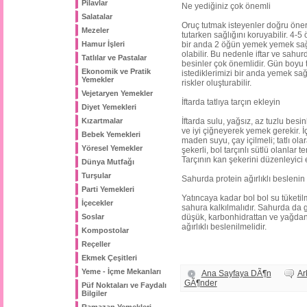
Pilavlar
Ne yediğiniz çok önemli
Salatalar
Oruç tutmak isteyenler doğru öneri
Mezeler
tutarken sağlığını koruyabilir. 4-
Hamur İşleri
bir anda 2 öğün yemek yemek sağlı
olabilir. Bu nedenle iftar ve sahu
Tatlılar ve Pastalar
besinler çok önemlidir. Gün boyu
Ekonomik ve Pratik
istediklerimizi bir anda yemek sağ
Yemekler
riskler oluşturabilir.
Vejetaryen Yemekler
İftarda tatlıya tarçın ekleyin
Diyet Yemekleri
Kızartmalar
İftarda sulu, yağsız, az tuzlu besi
ve iyi çiğneyerek yemek gerekir. İ
Bebek Yemekleri
maden suyu, çay içilmeli; tatlı ol
Yöresel Yemekler
şekerli, bol tarçınlı sütlü olanlar te
Tarçının kan şekerini düzenleyici et
Dünya Mutfağı
Turşular
Sahurda protein ağırlıklı beslenin
Parti Yemekleri
Yatıncaya kadar bol bol su tüketil
İçecekler
sahura kalkılmalıdır. Sahurda da 
Soslar
düşük, karbonhidrattan ve yağdan 
ağırlıklı beslenilmelidir.
Kompostolar
Reçeller
Ekmek Çeşitleri
Yeme - İçme Mekanları
Ana Sayfaya DÃ¶n
A
GÃ¶nder
Püf Noktaları ve Faydalı
Bilgiler