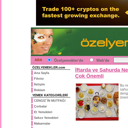
ARA
Özelyemekler'de
Web'de
ÖZELYEMEKLER.com
İftarda ve Sahurda Ne
Ana Sayfa
Çok Önemli
Fihrist
İletişim
Bu ne
sahur
Reklam
deng
YEMEK KATEGORİLERİ
öneml
CENGİZ`İN MUTFAĞI
Çorbalar
Et Yemekleri
Sebze Yemekleri
Makarnalar