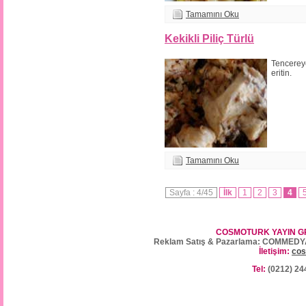
Tamamını Oku
Kekikli Piliç Türlü
Tencereye
eritin.
Tamamını Oku
Sayfa : 4/45
İlk
1
2
3
4
COSMOTURK YAYIN G
Reklam Satış & Pazarlama: COMMEDY
İletişim:
cos
Tel:
(0212) 24