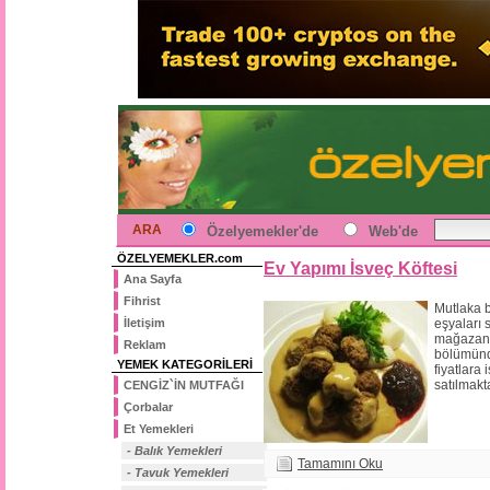
ARA
Özelyemekler'de
Web'de
ÖZELYEMEKLER.com
Ev Yapımı İsveç Köftesi
Ana Sayfa
Fihrist
Mutlaka bi
İletişim
eşyaları 
mağazan
Reklam
bölümün
YEMEK KATEGORİLERİ
fiyatlara 
satılmakta
CENGİZ`İN MUTFAĞI
Çorbalar
Et Yemekleri
- Balık Yemekleri
Tamamını Oku
- Tavuk Yemekleri