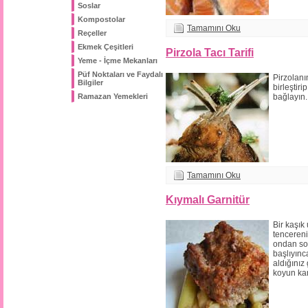
Soslar
Kompostolar
Tamamını Oku
Reçeller
Ekmek Çeşitleri
Pirzola Tacı Tarifi
Yeme - İçme Mekanları
Püf Noktaları ve Faydalı
Pirzolanı
Bilgiler
birleştiri
Ramazan Yemekleri
bağlayın.
Tamamını Oku
Kıymalı Garnitür
Bir kaşık
tencereni
ondan so
başlıyınc
aldığınız
koyun karı