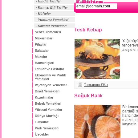
- Hindili Tarifler
- Kırmızı Etli Tarifler
- Köfteler
- Yumurta Yemekleri
- Sakatat Yemekleri
Testi Kebap
Sebze Yemekleri
Makarnalar
Yağı büyü
Pilavlar
tencereye
ateşte eri
Salatalar
Mezeler
Hamur İşleri
Tatlılar ve Pastalar
Ekonomik ve Pratik
Yemekler
Tamamını Oku
Vejetaryen Yemekler
Diyet Yemekleri
Soğuk Balık
Kızartmalar
Bebek Yemekleri
Bir tence
Yöresel Yemekler
bardağı s
haricinde
Dünya Mutfağı
malzemey
Turşular
kaynatın.
Parti Yemekleri
İçecekler