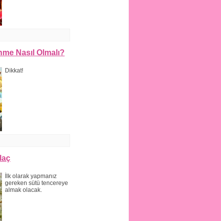
me Nasıl Olmalı?
Dikkat!
laç
İlk olarak yapmanız
gereken sütü tencereye
almak olacak.