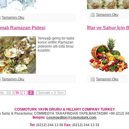
Tamamını Oku
Tamamını Oku
malı Ramazan Pidesi
İftar ve Sahur İçin
Tereyağı geniş bir kaba
konur, eritilir, Ramazan
pidesinin altı üstü biraz
kızartılır.
Tamamını Oku
Tamamını Oku
fa : 2/2
İlk
1
2
..
Sonraki »
Son
COSMOTURK YAYIN GRUBU & HILLARY COMPANY TURKEY
 Satış & Pazarlama: COMMEDYA TARAFINDAN YAPILMAKTADIR/ +90 (212) 34
İletişim:
cosmoeditor@cosmoturk.com
Tel:
(0212) 244 13 56
Fax:
(0212) 244 13 32