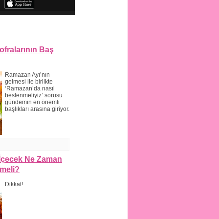
ofralarının Baş
Ramazan Ayı’nın
gelmesi ile birlikte
‘Ramazan’da nasıl
beslenmeliyiz’ sorusu
gündemin en önemli
başlıkları arasına giriyor.
İçecek Ne Zaman
lmeli?
Dikkat!