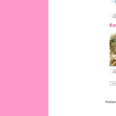
Kıy
Say
Reklam