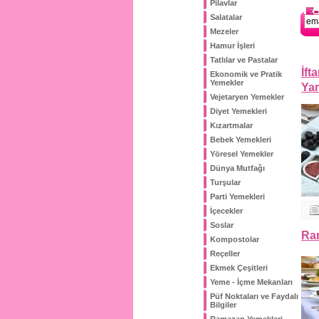
Pilavlar
Salatalar
Mezeler
Hamur İşleri
Tatlılar ve Pastalar
İft
Ekonomik ve Pratik
Yemekler
Yan
Vejetaryen Yemekler
Diyet Yemekleri
Kızartmalar
Bebek Yemekleri
Yöresel Yemekler
Dünya Mutfağı
Turşular
Parti Yemekleri
İçecekler
Soslar
Ram
Kompostolar
Reçeller
Ekmek Çeşitleri
Yeme - İçme Mekanları
Püf Noktaları ve Faydalı
Bilgiler