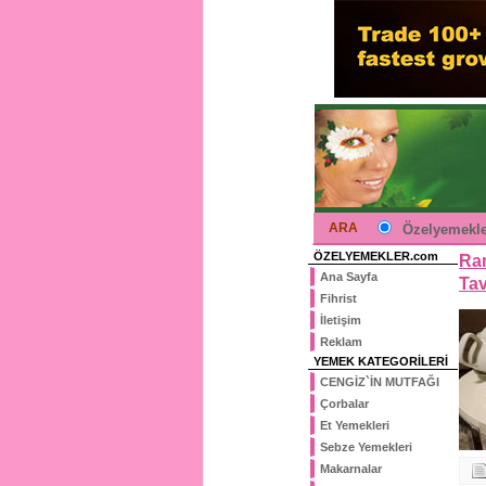
ARA
Özelyemekle
ÖZELYEMEKLER.com
Ram
Ana Sayfa
Tav
Fihrist
İletişim
Reklam
YEMEK KATEGORİLERİ
CENGİZ`İN MUTFAĞI
Çorbalar
Et Yemekleri
Sebze Yemekleri
Makarnalar