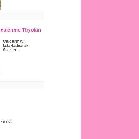
 Beslenme Tüyoları
Oruç tutmayı
kolaylaştıracak
öneriler...
7 01 93