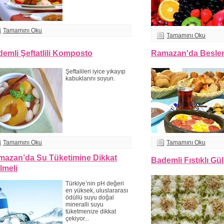
Tamamını Oku
Tamamını Oku
emli Şeftatlili Komposto
Ramazan'da Beslen
Şeftalileri iyice yıkayıp
kabuklarını soyun.
Tamamını Oku
Tamamını Oku
mazan’da Su Tüketimine Dikkat
Bademli Fıstıklı Gül
lmeli
Türkiye’nin pH değeri
en yüksek, uluslararası
ödüllü suyu doğal
mineralli suyu
tüketmenize dikkat
çekiyor...