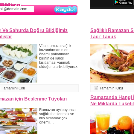
Kaydol
ar Ve Sahurda Doğru Bildiğimiz
Sağlıklı Ramazan S
lışlar
Tacı: Tavuk
Vücudumuza sağlık
kazandırmanın en
önemli yollarından
birinin de kalori
kısıtlaması yapmak
olduğunu artık biliyoruz.
Tamamını Oku
Tamamını Oku
Ramazanda Hangi 
azan için Beslenme Tüyoları
Ne Miktarda Tüketi
Ramazan ayı boyunca
sağlıklı beslenmek ve
kilo almamak çok
önemli…