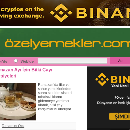
r'de
Web'de
azan Ayı İçin Bitki Çayı
siyeleri
Ramazan’da iftar ve
sahur yemeklerinden
sonra sindirim sistemi
rahatsızlıklarını
gidermeye yardımcı
olarak, bitki çayı
karışımlarını öneriyor.
Tamamını Oku