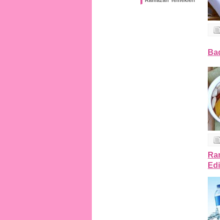
Ramazan Yemekleri
Bad
Ra
Edi